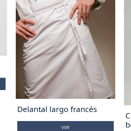
Delantal largo francés
C
b
VER