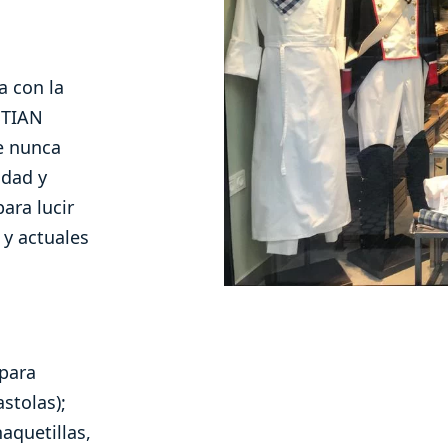
a con la
STIAN
e nunca
idad y
ara lucir
 y actuales
para
astolas);
aquetillas,