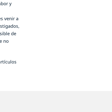
mbor y
s venir a
stigados,
sible de
ue no
rtículos